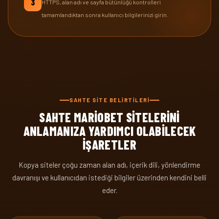
3
HTTPS, alan adı ve sayfa bütünlüğü kontrolleri
tamamlandıktan sonra kullanıcı bilgilerinizi girin.
SAHTE SITE BELIRTILERI
SAHTE MARIOBET SITELERINI
ANLAMANIZA YARDIMCI OLABILECEK
İŞARETLER
Kopya siteler çoğu zaman alan adı, içerik dili, yönlendirme
davranışı ve kullanıcıdan istediği bilgiler üzerinden kendini belli
eder.