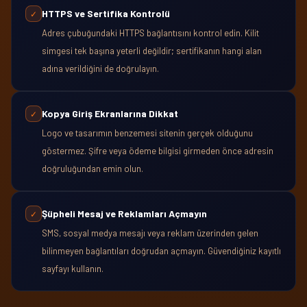
HTTPS ve Sertifika Kontrolü
✓
Adres çubuğundaki HTTPS bağlantısını kontrol edin. Kilit
simgesi tek başına yeterli değildir; sertifikanın hangi alan
adına verildiğini de doğrulayın.
Kopya Giriş Ekranlarına Dikkat
✓
Logo ve tasarımın benzemesi sitenin gerçek olduğunu
göstermez. Şifre veya ödeme bilgisi girmeden önce adresin
doğruluğundan emin olun.
Şüpheli Mesaj ve Reklamları Açmayın
✓
SMS, sosyal medya mesajı veya reklam üzerinden gelen
bilinmeyen bağlantıları doğrudan açmayın. Güvendiğiniz kayıtlı
sayfayı kullanın.