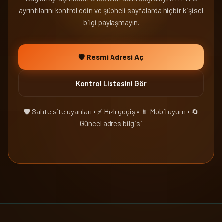
ayrıntılarını kontrol edin ve şüpheli sayfalarda hiçbir kişisel
bilgi paylaşmayın.
🛡️ Resmi Adresi Aç
Kontrol Listesini Gör
🛡️ Sahte site uyarıları • ⚡ Hızlı geçiş • 📱 Mobil uyum • 🔄
Güncel adres bilgisi