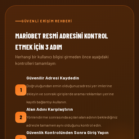
GÜVENLI ERIŞIM REHBERI
MARIOBET RESMI ADRESINI KONTROL
ETMEK İÇIN 3 ADIM
Herhangi bir kullanıcı bilgisi girmeden önce aşağıdaki
kontrolleri tamamlayın:
Güvenilir Adresi Kaydedin
Doğruluğundan emin olduğunuz adresi yer imlerine
1
ekleyin ve sonraki girişlerde arama reklamları yerine
kayıtlı bağlantıyı kullanın.
Alan Adını Karşılaştırın
2
Yönlendirme sonrasında açılan alan adının beklediğiniz
adresle tamamen aynı olduğunu kontrol edin.
Güvenlik Kontrolünden Sonra Giriş Yapın