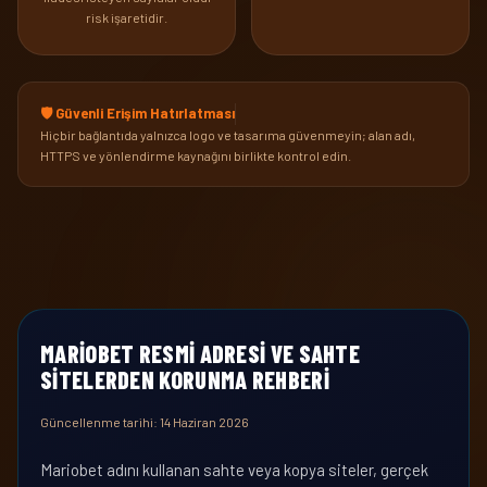
risk işaretidir.
🛡️ Güvenli Erişim Hatırlatması
Hiçbir bağlantıda yalnızca logo ve tasarıma güvenmeyin; alan adı,
HTTPS ve yönlendirme kaynağını birlikte kontrol edin.
MARIOBET RESMI ADRESI VE SAHTE
SITELERDEN KORUNMA REHBERI
Güncellenme tarihi:
14 Haziran 2026
Mariobet adını kullanan sahte veya kopya siteler, gerçek