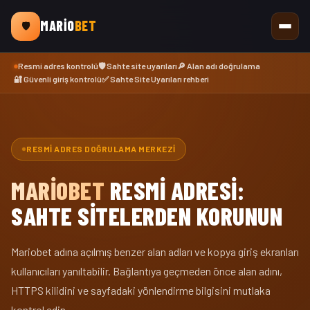
MARIO
BET
🛡
Resmi adres kontrolü
🛡️ Sahte site uyarıları
🔎 Alan adı doğrulama
🔐 Güvenli giriş kontrolü
✅ Sahte Site Uyarıları rehberi
RESMI ADRES DOĞRULAMA MERKEZI
MARIOBET
RESMI ADRESI:
SAHTE SITELERDEN KORUNUN
Mariobet adına açılmış benzer alan adları ve kopya giriş ekranları
kullanıcıları yanıltabilir. Bağlantıya geçmeden önce alan adını,
HTTPS kilidini ve sayfadaki yönlendirme bilgisini mutlaka
kontrol edin.