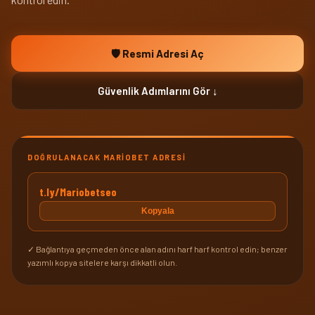
🛡️ Resmi Adresi Aç
Güvenlik Adımlarını Gör ↓
DOĞRULANACAK MARIOBET ADRESI
t.ly/Mariobetseo
Kopyala
✓ Bağlantıya geçmeden önce alan adını harf harf kontrol edin; benzer
yazımlı kopya sitelere karşı dikkatli olun.